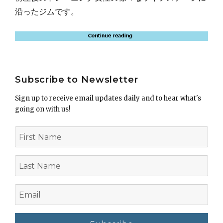
沿ったジムです。
Subscribe to Newsletter
Sign up to receive email updates daily and to hear what's
going on with us!
First
Name
Last
Name
Email